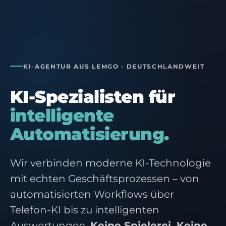
KI-AGENTUR AUS LEMGO · DEUTSCHLANDWEIT
KI-Spezialisten für
intelligente
Automatisierung.
Wir verbinden moderne KI-Technologie
mit echten Geschäftsprozessen – von
automatisierten Workflows über
Telefon-KI bis zu intelligenten
Auswertungen.
Keine Spielerei. Keine