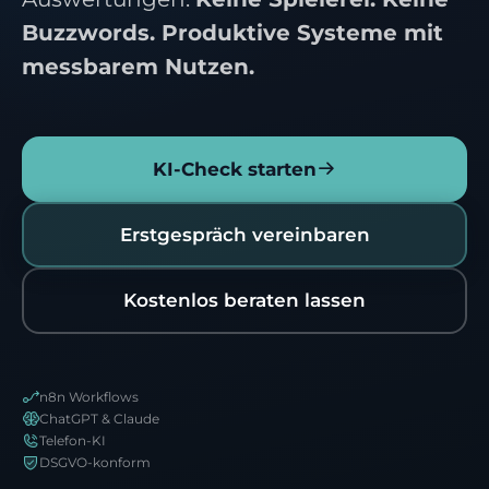
Buzzwords. Produktive Systeme mit
messbarem Nutzen.
KI-Check starten
Erstgespräch vereinbaren
Kostenlos beraten lassen
n8n Workflows
ChatGPT & Claude
Telefon-KI
DSGVO-konform