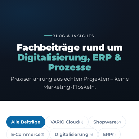
BLOG & INSIGHTS
Fachbeiträge rund um
Digitalisierung, ERP &
Prozesse
Praxiserfahrung aus echten Projekten – keine
Marketing-Floskeln.
Alle Beiträge
VARIO Cloud
Shopware
(2)
(2)
E-Commerce
Digitalisierung
ERP
(1)
(4)
(1)