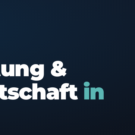
tung &
tschaft
in