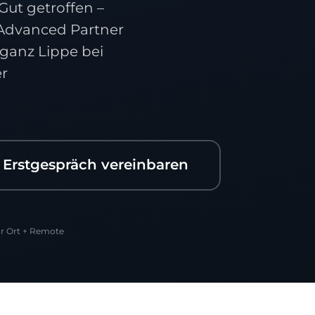
ut getroffen –
n Advanced Partner
 ganz Lippe bei
er
Erstgespräch vereinbaren
r Ort + Remote